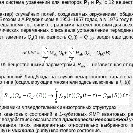
ая система уравнений для векторов
P
и
P
, с 12 вещес
1
2
актер) случайных полей, создаваемых окружением, обща
лохом и А.Редфильдом в 1953–1957 годах, а в 1976 году 
ешанному состоянию, с равными населенностями для всех
намических переменных описывала установление термоди
ет заменить
Q
(
t
) на разность
Q
(
t
) –
Q
, вводя еще доп
a
a
a
0
dQ
/
dt
=
M
Q
+
R
(
Q
-
Q
(
B
)
a
ab
b
ab
b
b
0
 105 вещественными параметрами,
R
— независящая от вр
ab
 уравнений Линдблада на случай немарковского характер
его типа (осциллирующие множители здесь включены в
f
(
t
)):
ab
,
динамики в твердотельных анизотропных структурах.
и квантовых состояний в
L
-кубитовых ЯМР квантовых рег
 воздействиях оказывается
практически невозможной
у
вания таких инвариантных относительно выбранного п
lity) и
чистота
(purity) квантового состояния.