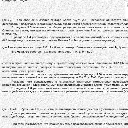
следующего вида
где
P
— равновесное значение вектора Блоха,
w
=
g
B
— резонансная частота спи
0
0
диссертации полуклассическая модель адиабатической декогерентизации является следс
В разделе
1.3
описывается общая принципиальная схема квантового компьютера
Отмечается также, что при выполнении квантовых вычислений число элементарных ква
внимание.
В разделе
1.4
рассмотрен двухкубитовый ансамблевый (ансамбль из независимых
4×4 (в единицах, в которых постоянные Планка
ћ
и Больцмана
k
равны единице):
где
1
— единичная матрица 2×2,
J
> 0 — параметр обменного взаимодействия,
I
,
I
— ма
1
2
Его
четыре
собственных значения (здесь
I
= 0, 1; M= ±
I
, 0):
соответствуют чистым синглетному и триплетному максимально запутанным ЭПР (Эйншт
незапутанным полностью поляризованным триплетным состояниям |↑↑
с
и |↓↓
с
с C = 0.
векторами Блоха, равен нулю.
Смешанные состояния в двухкубитовом ансамбле (раздел
1.5
) при наличии окр
вышележащих состояний и исчезает при температуре
T
=
T
=
J
/ln3. При низких темпера
c
Показано, что используемое в жидкостных квантовых компьютерах преобраз
характеризующихся недиагональными в вычислительном базисе элементами матрицы пл
В разделе
1.6
рассмотрены квантовые состояния и, в частности, условия образ
взаимодействия между соседними спинами с разными гиромагнитными отношениями (XX
где
J
>
J
> 0,
J
=
J
–
J
> 0 — константа анизотропии взаимодействия (легкая ось намаг
A
^
^
Для определения степени запутанности состояний произвольной пары соседних
взаимодействуют выделенная пара спинов, преобразуется к равновесной приведенной д
При этом учитывается, что взаимодействие произвольного спина с двумя соседн