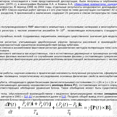
ютеров, относящиеся к теме представленной диссертации, были получены и опубликов
ия» (1970 г.), в монографии Валиева К.А. и Кокина А.А.
«Квантовые компьютеры: надежд
препринтах. В период 1998 по 2002 годы, отдельные результаты неоднократно докладывал
МГУ. Список научных работ автора и с его участием по теме диссертации составляет 32 на
10 разделов, 5 приложений и заключения, содержит 21 рисунок и списки литературы по гл
 полупроводникового ЯМР квантового компьютера с полосковыми затворами и многокубито
6
го регистра с числом элементов ансамбля
N
~
10
, позволяющая использовать стандартн
случайных полей, создаваемых окружением, имеющее существенное значение для модели
вом регистре, учитывающие двухбозонные упругие процессы рассеяния и взаимодей
иферромагнитным характером взаимодействия между кубитами.
 спинов в ансамблевом квантовом регистре динамических методов поляризации типа соли
втомате.
нтового автомата как искусственных, так и естественных двухмерных и трехмерных анти
емых фазовых множителей со случайными аналоговыми фазами у составляющих суперпозиц
 алгоритме факторизации для решения проблемы возрастающей экспоненциально с число
чи работы, научная новизна и практическая значимость полученных результатов, сформу
ов»
посвящена теоретическому исследованию основных физических свойств многокубитов
кубита, обладающего двумя базисными (вычислительными) состояниями |↑
с
є
|0
с
и |↓
с
є
|1
с
и 
 описывающее динамику неравновесного
вектора Блоха
P
(
t
), составляющие которого опре
ответствующее обобщение уравнения Блоха. Такое обобщение может быть существенн
.
о тела, обусловленной взаимодействием с медленно флуктуирующими полями (
немарко
втором в 1961 г. [
10
,
11
] и развивался далее в [
12
]. Позднее общий вывод этого уравнени
авнения Блоха сводится к преобразованию слагаемого, описывающего поперечную релакс