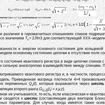
1
1z
2
2z
1x
2x
1y
2y
1z
2z
^
E
=
J
/2±(
w
+
w
)/2,
E
=–
J
/2±
J
, X =
,
1,2
1
2
3,4
^
стично
(при
w
¹
w
)
запутанным
состояниям
1
2
(
–
|↓↑
с
,
е
= 1/2
1 –
|↑↓
с
+
|↓↑
с
, |
y
с
=
|↑↓
с
с
4
 и различия в гиромагнитных отношениях спинов подреше
ю со значением
T
= 2
J
/ln3 для соответствующей XXX–модели.
c
ванности и энергии основного состояния для кольцевой
— модели основному состоянию цепочки в отсутствие поля с
го состояния квантового регистра в виде цепочки спинов
ли сильную анизотропию взаимодействия между спинами. 
триваемого квантового регистра и, в частности, процесс
модель. Приведенная матрица плотности 4×4 произвольн
ких переменных
Q
(
t
), которые выражаются через
шесть
a
еляции второго ранга
G
(
i,j = x,y,z
).
1i,2j
ов не учитываются, то есть, если классическая и квантов
и сводится к
шести
(составляющие двух векторов Блоха
ных параметров. Для случая, когда имеется также ос