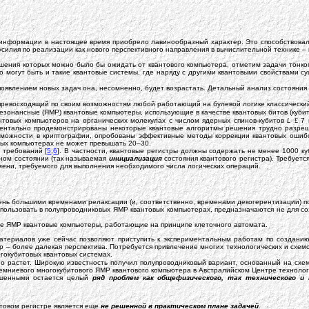
 информации в настоящее время приобрело лавинообразный характер. Это способствовал
усилия по реализации как нового перспективного направления в вычислительной технике 
шения которых можно было бы ожидать от квантового компьютера, отметим задачи тонко
 могут быть и такие квантовые системы, где наряду с другими квантовыми свойствами с
 появлением новых задач она, несомненно, будет возрастать. Детальный анализ состояния
превосходящий по своим возможностям любой работающий на булевой логике классический 
зонансные (ЯМР) квантовые компьютеры, использующие в качестве квантовых битов (куби
товых компьютеров на органических молекулах с числом ядерных спинов-кубитов
L
£
7 
ентально продемонстрированы некоторые квантовые алгоритмы решения трудно разреши
возможности в криптографии, опробованы эффективные методы коррекции квантовых ошибо
вых компьютерах не может превышать 20–30.
 требований [
5
,
6
]. В частности, квантовые регистры должны содержать не менее 1000 к
сном состоянии (так называемая
инициализация
состояния квантового регистра). Требуетс
мени, требуемого для выполнения необходимого числа логических операций.
ень большими временами релаксации (и, соответственно, временами декогерентизации) по
ользовать в полупроводниковых ЯМР квантовых компьютерах, предназначаются не для созд
е ЯМР квантовые компьютеры, работающие на принципе клеточного автомата.
атериалов уже сейчас позволяют приступить к экспериментальным работам по создани
р – более далекая перспектива. Потребуется привлечение многих технологических и схем
гокубитовых квантовых системах.
о растет. Широкую известность получил полупроводниковый вариант, основанный на схе
емниевого многокубитового ЯМР квантового компьютера в Австралийском Центре технолог
ешенными остается целый
ряд проблем как общефизического, так технического и 
нтовом регистре является еще
не решенной в практическом плане задачей
.