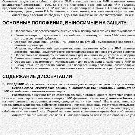
Основные результаты в области физики ЯМР в твердых телах и ЯМР квантовых компь
кандидатской диссертации (1961 г.), в книге «Уширение резонансных линий и релаксац
представлены в сообщениях на 12 школах и конференциях, а также в 4-х электронных 
компьютерам, руководимом К.А.Валиевым, а также семинаре по квантовой информатике в 
Диссертация состоит из введения, двух глав, включающих, соответственно, 15 и 
ОСНОВНЫЕ ПОЛОЖЕНИЯ, ВЫНОСИМЫЕ НА ЗАЩИТУ:
Обоснование перспективности ансамблевых принципов в схемах многокубитового
Схема планарного кремниевого ансамблевого многокубитового ЯМР квантово
контроля состояний кубитов.
Обобщение уравнений Блоха и Линдблада на случай немарковского характера 
квантовом регистре.
Модели адиабатической декогерентизации состояния кубита в ЯМР кванто
декогерентизации двухкубитового состояния ядерных спинов в структуре с ант
Обоснование возможности использования для инициализации состояний ядерных
Схема выполнения однокубитовых и двухкубитовых операций в ЯМР квантовом а
Обоснование возможности использования для реализации ансамблевого ЯМР ква
Вывод о том, что проблема появления в процессе инициализации неконтролиру
Обоснование возможности использования квантового вейвлет-преобразования в
СОДЕРЖАНИЕ ДИССЕРТАЦИИ
Во
ВВЕДЕНИИ
обосновывается актуальность темы диссертации, излагаются цели и зада
Первая глава
«Физические основы ансамблевых ЯМР квантовых компьютер
ЯМР ансамблевых квантовых компьютеров.
Рассмотрение начинается со способов описания стационарного состояния спина-
Показано, что широко известное в теории ЯМР феноменологическое
уравнение Блоха
,
на него сильных переменных и неоднородных магнитных полей. Было выполнено со
независимых кубитов) под действием коротких и интенсивных радиочастотных импульсов
Для адекватного описания поперечной релаксации в ансамбле спинов твердог
обобщение уравнения Блоха. Первый вариант этого уравнения впервые был опубликован а
Для постоянного магнитного поля
B
, направленного по оси
z
, такое обобщение ур