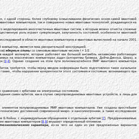
о, с одной стороны, более глубокому осмысливанию физических основ самой квантовой
– квантовых компьютеров, так и совершенно новых квантовых технологий, рождающихся на
го моделирования многочастичных квантовых систем, к которым можно отнести сложные
ущественную роль играют суперпозиция, запутанность состояний, особенности квантовой
 исследований в области квантовых компьютеров и квантовых вычислений на начало 2001
компьютер, является пока умозрительной конструкцией.
тов)
ядерные спины
со спиновым квантовым числом
I
= 1/2.
в каждой молекуле, которые работают как большой ансамбль независимо работающих
мых на классических компьютерах задач (алгоритмы Гровера, Дойча-Джозса, Шора), а
к [
3
,
4
]. Однако создание на этом пути полномасштабного ЯМР квантового компьютера
убитов, требуется, чтобы перед вводом информации было подготовлено такое начальное
я также, чтобы нарушение когерентности этого состояния и состояния, возникающего при
 сравнению с кубитами на электронных состояниях.
ания самих кубитов, как в случае сверхпроводниковых квантовых устройств, а лишь для
ю элементов полупроводниковых ЯМР квантовых компьютеров. Уже созданы простейшие
отехнических достижений современной микро- и наноэлектроники, а также исследование
ме Б.Кейна, с индивидуальным обращением к отдельным кубитам [
7
]. Предпринимаемые
ии квантовых компьютеров [
8
,
9
] внушают определенный оптимизм.
технологического характера,
из-за чего ни один из уже предложенных вариантов