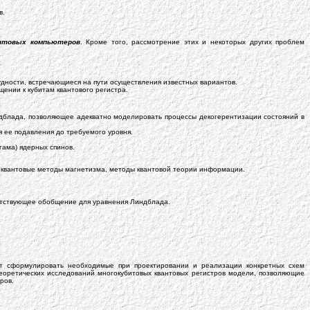
в.
нтовых компьютеров
. Кроме того, рассмотрение этих и некоторых других проблем
дности, встречающиеся на пути осуществления известных вариантов.
ении к кубитам квантового регистра.
дблада, позволяющее адекватно моделировать процессы декогерентизации состояний в
 ее подавления до требуемого уровня.
ама) ядерных спинов.
, квантовые методы магнетизма, методы квантовой теории информации.
етствующее обобщение для уравнения Линдблада.
 сформулировать необходимые при проектировании и реализации конкретных схем
теоретических исследований многокубитовых квантовых регистров модели, позволяющие
ров.