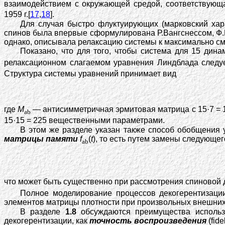
взаимодействием с окружающей средой, соответствующ
1959 г.[
17
,
18
].
Для случая быстро флуктуирующих (марковский хар
спинов была впервые сформулирована Р.Вангснессом, Ф.Б
однако, описывала релаксацию системы к максимально см
Показано, что для того, чтобы система для 15 ди
релаксационном слагаемом уравнения Линдблада следу
Структура системы уравнений принимает вид
где
M
— антисимметричная эрмитовая матрица с 15·7 =
ab
15·15 = 225 вещественными параметрами.
В этом же разделе указан также способ обобщения
матрицы памяти
f
(
t
), то есть путем замены следующ
ab
что может быть существенно при рассмотрения спиновой 
Полное моделирование процессов декогерентизаци
элементов матрицы плотности при произвольных внешних
В разделе
1.8
обсуждаются преимущества использо
декогерентизации, как
точность воспроизведения
(fide