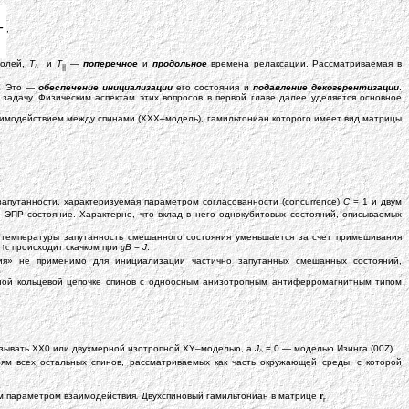
,
полей,
T
и
T
—
поперечное
и
продольное
времена релаксации. Рассматриваемая в
||
^
. Это —
обеспечение инициализации
его состояния и
подавление декогерентизации
.
задачу. Физическим аспектам этих вопросов в первой главе далее уделяется основное
аимодействием между спинами (XXX–модель), гамильтониан которого имеет вид матрицы
 запутанности, характеризуемая параметром согласованности (concurrence)
C
= 1 и двум
 ЭПР состояние. Характерно, что вклад в него однокубитовых состояний, описываемых
 температуры запутанность смешанного состояния уменьшается за счет примешивания
↑↑
с
происходит скачком при
g
B
=
J
.
ния» не применимо для инициализации частично запутанных смешанных состояний,
ной кольцевой цепочке спинов с одноосным анизотропным антиферромагнитным типом
азывать XX0 или двухмерной изотропной XY–моделью, а
J
= 0 — моделью Изинга (00Z).
^
ям всех остальных спинов, рассматриваемых как часть окружающей среды, с которой
ым параметром взаимодействия
.
Двухспиновый гамильтониан в матрице
r
r