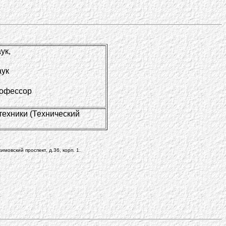
ук,
аук
рофессор
техники (Технический
мовский проспект, д.36, корп. 1.