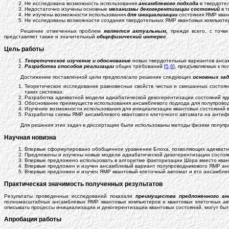
Не исследована возможность использования
ансамблевого подхода
в твердотел
Недостаточно изучены основные
механизмы декогерентизации состояний
в т
Не изучены возможности использования
для инициализации
состояния ЯМР кван
Не исследованы возможности создания твердотельных ЯМР квантовых компьюте
Решение отмеченных проблем
является актуальным,
прежде всего, с точк
представляет также и значительный
общефизический интерес
.
Цель работы
Теоретическое изучение и обоснование
новых твердотельных вариантов ансам
Разработка способов реализации
общих требований [
5
,
6
], предъявляемых к п
Достижение поставленной цели предполагало решение следующих
основных за
Теоретическое исследование равновесных свойств чистых и смешанных состоя
таких системах.
Разработка адекватной модели адиабатической декогерентизации состояний яде
Обоснование преимуществ использования ансамблевого подхода для полупровод
Изучение возможности использования для инициализации квантовых состояний 
Разработка схемы ЯМР ансамблевого квантового клеточного автомата на антифе
Для решения этих задач в диссертации были использованы методы физики полупр
Научная новизна
Впервые сформулировано обобщенное уравнение Блоха, позволяющих адекватно
Предложены и изучены новые модели адиабатической декогерентизации состоян
Впервые предложено использовать в алгоритме факторизации Шора вместо кван
Впервые предложен и изучен ансамблевый вариант полупроводникового ЯМР анс
Впервые предложен и изучен ЯМР квантовый клеточный автомат и его ансамбле
Практическая значимость полученных результатов
Результаты проведенных исследований показали
преимущества предложенного ан
полномасштабных ансамблевых ЯМР квантовых компьютеров и квантовых клеточных а
описывать процессы инициализации и декогерентизации квантовых состояний, могут бы
Апробация работы