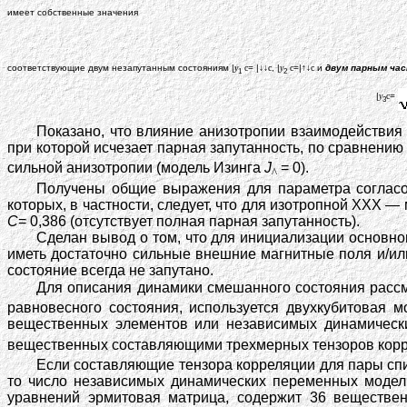
имеет собственные значения
соответствующие двум незапутанным состояниям |
y
с
= |↓↓
с
, |
y
с
=|↑↓
с
и
двум парным ча
1
2
|
y
с
=
3
Показано, что влияние анизотропии взаимодействия
при которой исчезает парная запутанность, по сравнени
сильной анизотропии (модель Изинга
J
= 0).
^
Получены общие выражения для параметра согласо
которых, в частности, следует, что для изотропной XXX 
C
= 0,386 (отсутствует полная парная запутанность).
Сделан вывод о том, что для инициализации основно
иметь достаточно сильные внешние магнитные поля и/и
состояние всегда не запутано.
Для описания динамики смешанного состояния рассма
равновесного состояния, используется двухкубитовая 
вещественных элементов или независимых динамичес
вещественных составляющими трехмерных тензоров корр
Если составляющие тензора корреляции для пары спин
то число независимых динамических переменных модел
уравнений эрмитовая матрица, содержит 36 веществен