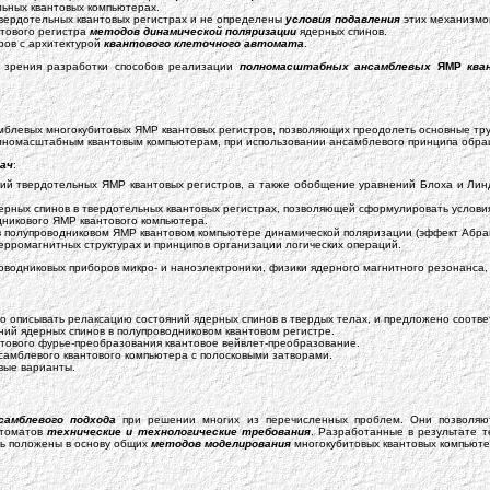
ьных квантовых компьютерах.
вердотельных квантовых регистрах и не определены
условия подавления
этих механизмо
тового регистра
методов динамической поляризации
ядерных спинов.
ров с архитектурой
квантового клеточного автомата
.
и зрения разработки способов реализации
полномасштабных ансамблевых
ЯМР
ква
блевых многокубитовых ЯМР квантовых регистров, позволяющих преодолеть основные тру
олномасштабным квантовым компьютерам, при использовании ансамблевого принципа обращ
дач
:
ний твердотельных ЯМР квантовых регистров, а также обобщение уравнений Блоха и Лин
рных спинов в твердотельных квантовых регистрах, позволяющей сформулировать условия
никового ЯМР квантового компьютера.
в полупроводниковом ЯМР квантовом компьютере динамической поляризации (эффект Абраг
рромагнитных структурах и принципов организации логических операций.
оводниковых приборов микро- и наноэлектроники, физики ядерного магнитного резонанса
 описывать релаксацию состояний ядерных спинов в твердых телах, и предложено соотв
ий ядерных спинов в полупроводниковом квантовом регистре.
тового фурье-преобразования квантовое вейвлет-преобразование.
амблевого квантового компьютера с полосковыми затворами.
вые варианты.
самблевого подхода
при решении многих из перечисленных проблем. Они позволяют
втоматов
технические и технологические требования
. Разработанные в результате 
ть положены в основу общих
методов моделирования
многокубитовых квантовых компьюте