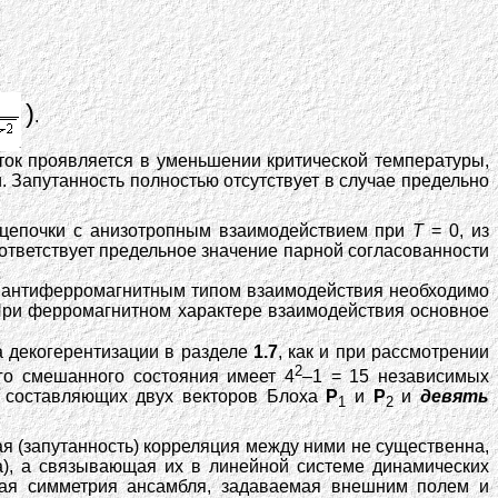
)
.
ток проявляется в уменьшении критической температуры,
 Запутанность полностью отсутствует в случае предельно
 цепочки с анизотропным взаимодействием при
T
= 0, из
оответствует предельное значение парной согласованности
 с антиферромагнитным типом взаимодействия необходимо
При ферромагнитном характере взаимодействия основное
а декогерентизации в разделе
1.7
, как и при рассмотрении
2
ого смешанного состояния имеет 4
–1 = 15 независимых
составляющих двух векторов Блоха
P
и
P
и
девять
1
2
ая (запутанность) корреляция между ними не существенна,
), а связывающая их в линейной системе динамических
евая симметрия ансамбля, задаваемая внешним полем и