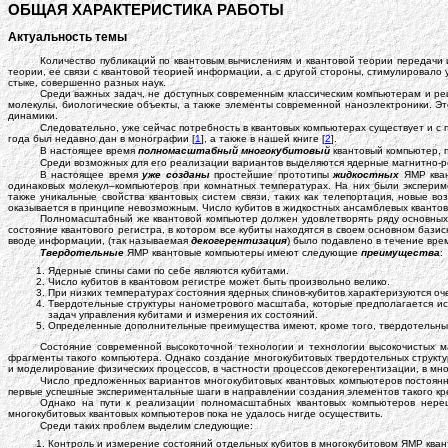
ОБЩАЯ ХАРАКТЕРИСТИКА РАБОТЫ
Актуальность темы
Количество публикаций по квантовым вычислениям и квантовой теории передачи
теории, ее связи с квантовой теорией информации, а с другой стороны, стимулировало 
стыке, совершенно разных наук.
Среди важных задач, не доступных современным классическим компьютерам и ре
молекулы, биологические объекты, а также элементы современной наноэлектроники. Это
динамики.
Следовательно, уже сейчас потребность в квантовых компьютерах существует и с
года был недавно дан в монографии [
1
], а также в нашей книге [
2
].
В настоящее время
полномасштабный многокубитовый
квантовый компьютер, 
Среди возможных для его реализации вариантов выделяются ядерные магнитно-ре
В настоящее время
уже созданы
простейшие прототипы
жидкостных
ЯМР кван
одинаковых молекул–компьютеров при комнатных температурах. На них были эксперим
также уникальные свойства квантовых систем связи, таких как телепортация, новые 
оказывается в принципе невозможным. Число кубитов в жидкостных ансамблевых кванто
Полномасштабный же квантовой компьютер должен удовлетворять ряду основных
состояние квантового регистра, в котором все кубиты находятся в своем основном бази
вводе информации, (так называемая
декогерентизация
) было подавлено в течение вре
Твердотельные
ЯМР квантовые компьютеры имеют следующие
преимущества
:
Ядерные спины сами по себе являются кубитами.
Число кубитов в квантовом регистре может быть произвольно велико.
При низких температурах состояния ядерных спинов-кубитов характеризуются оч
Твердотельные структуры нанометрового масштаба, которые предполагается исп
задач управления кубитами и измерения их состояний.
Определенные дополнительные преимущества имеют, кроме того, твердотельны
Состояние современной высокоточной технологии и технологии высокочистых м
фрагменты такого компьютера. Однако создание многокубитовых твердотельных структу
и моделирование физических процессов, в частности процессов декогерентизации, в мно
Число предложенных вариантов многокубитовых квантовых компьютеров постоянн
первые успешные экспериментальные шаги в направлении создания элементов такого кр
Однако на пути к реализации полномасштабных квантовых компьютеров нер
многокубитовых квантовых компьютеров пока не удалось нигде осуществить.
Среди таких проблем выделим следующие:
Контроль и измерение состояний отдельных кубитов в многокубитовом ЯМР ква