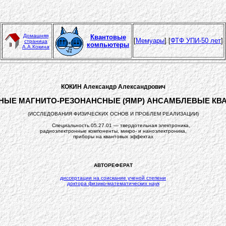
Домашняя
Квантовые
[
Мемуары
]
[
ФТФ УПИ-50 лет
]
страница
компьютеры
А.А.Кокина
КОКИН Александр Александрович
НЫЕ МАГНИТО-РЕЗОНАНСНЫЕ (ЯМР) АНСАМБЛЕВЫЕ К
(ИССЛЕДОВАНИЯ ФИЗИЧЕСКИХ ОСНОВ И ПРОБЛЕМ РЕАЛИЗАЦИИ)
Специальность 05.27.01 — твердотельная электроника,
радиоэлектронные компоненты, микро- и наноэлектроника,
приборы на квантовых эффектах
АВТОРЕФЕРАТ
диссертации на соискание ученой степени
доктора физико-математических наук