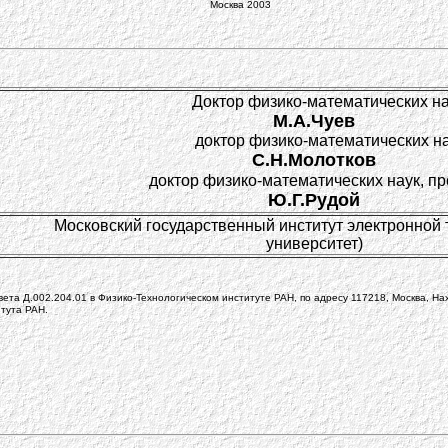
Москва 2003
Доктор физико-математических на
М.А.Чуев
доктор физико-математических н
С.Н.Молотков
доктор физико-математических наук, п
Ю.Г.Рудой
Московский государственный институт электронной 
университет)
ета Д.002.204.01 в Физико-Технологическом институте РАН, по адресу 117218, Москва, Нахи
тута РАН.