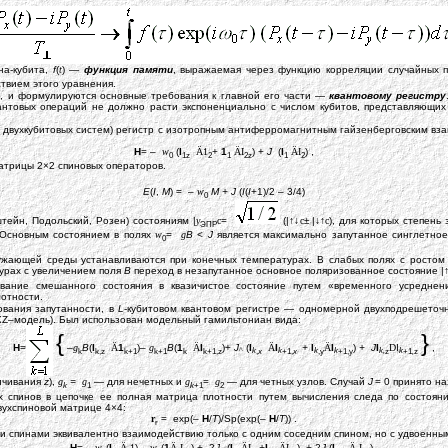
на-кубита,
f
(
t
) —
функция памяти
, выражаемая через функцию корреляции случайных 
твием этого уравнения.
, и формулируются основные требования к главной его части —
квантовому регистру
нтовых операций не должно расти экспоненциально с числом кубитов, представляющих 
 двухкубитовых систем) регистр с изотропным антиферромагнитным гайзенберговским вз
H
= –
w
(
I
Ä
1
+
1
Ä
I
) +
J
(
I
Ä
I
) ,
0
1z
2
1
2z
1
2
трицы 2×2 спиновых операторов.
E
(
I
,
M
) = –
w
M + J
(
I
(
I
+1)/2 – 3/4)
0
ейн, Подольский, Розен) состояниям |
y
с
=
(|↑↓
с
± |↓↑
с
), для которых степень
ЭПР
 Основным состоянием в полях
w
=
g
B
<
J
является максимально запутанное синглетное
0
ужающей среды устанавливаются при конечных температурах. В слабых полях с ростом
турах c увеличением поля
B
переход в незапутанное основное поляризованное состояние |
ование смешанного состояния в квазичистое состояние путем «временного усредне
отности.
ования запутанности, в
L
-кубитовом квантовом регистре — одномерной двухподрешеточ
Z–модель). Был использован модельный гамильтониан вида:
{
}
H
=
–
g
B
(
I
Ä
1
)–
g
B
(
1
Ä
I
)+
J
(
I
Ä
I
+
I
Ä
I
)
+ J
I
D
I
,
k
k,z
k+1
k+1
k
k+1,z
k
,
x
k
+1,
x
k
,y
k
+1,y
k,
z
k
+1
,
z
^
ничивания
z
),
g
=
g
— для нечетных и
g
=
g
— для четных узлов. Случай
J
= 0 принято н
k
1
k
+1
2
 спинов в цепочке ее полная матрица плотности путем вычисления следа по состояни
вухспиновой матрице 4×4:
r
= exp(–
H
/
T
)/Sp(exp(–
H
/
T
)) .
r
ими спинами эквивалентно взаимодействию только с одним соседним спином, но с удвоенн
H
= –
w
(
I
Ä
1
) –
w
(
1
Ä
I
) + 2
J
(
I
Ä
I
+
I
Ä
I
) + 2
J
(
I
Ä
I
) ,