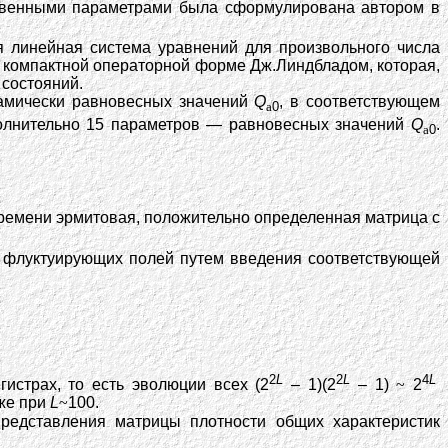
твенными параметрами была сформулирована автором в
я линейная система уравнений для произвольного числа
в компактной операторной форме Дж.Линдбладом, которая,
 состояний.
намически равновесных значений
Q
, в соответствующем
a
0
олнительно 15 параметров — равновесных значений
Q
.
a
0
емени эрмитовая, положительно определенная матрица с
а флуктуирующих полей путем введения соответствующей
2
L
2
L
4
L
истрах, то есть эволюции всех (2
– 1)(2
– 1)
~
2
же при
L
~
100.
редставления матрицы плотности общих характеристик