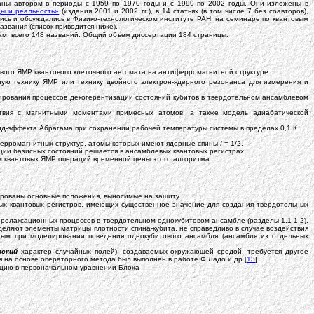
аны автором в периоды с 1959 по 1970 годы и с 1999 по 2002 годы. Они изложены в
ы и реальность»
(издания 2001 и 2002 гг.), в 14 статьях (в том числе 7 без соавторов),
ись и обсуждались в Физико-технологическом институте РАН, на семинаре по квантовым
звания (список приводится ниже).
авам, всего 148 названий. Общий объем диссертации 184 страницы.
вого ЯМР квантового клеточного автомата на антиферромагнитной структуре.
ую технику ЯМР или технику двойного электрон-ядерного резонанса для измерения и
рования процессов декогерентизации состояний кубитов в твердотельном ансамблевом
ствия с магнитными моментами примесных атомов, а также модель адиабатической
д-эффекта Абрагама при сохранении рабочей температуры системы в пределах 0,1 К.
ферромагнитных структур, атомы которых имеют ядерные спины
I
= 1/2.
ии базисных состояний решается в ансамблевых квантовых регистрах.
м квантовых ЯМР операций временной цены этого алгоритма.
лированы основные положения, выносимые на защиту.
ых квантовых регистров, имеющих существенное значение для создания твердотельных
релаксационных процессов в твердотельном однокубитовом ансамбле (разделы 1.1-1.2).
деляют элементы матрицы плотности спина-кубита, не справедливо в случае воздействия
ым при моделировании поведения однокубитового ансамбля (ансамбля из отдельных
вский
характер случайных полей), создаваемых окружающей средой, требуется другое
я на основе операторного метода был выполнен в работе Ф.Ладо и др.[
13
].
ацию в первоначальном уравнении Блоха